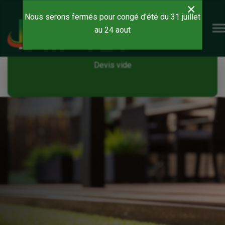
×
Nous serons fermés pour congé d'été du 31 juillet
au 24 aout
Devis vide
Devis vide