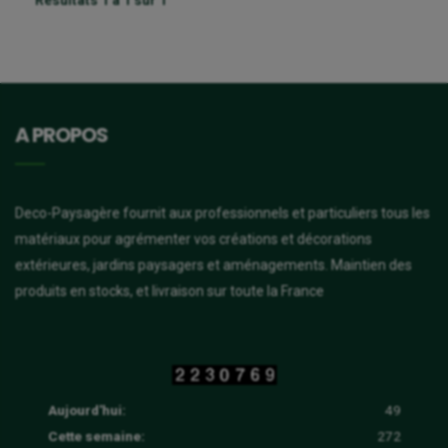
A PROPOS
Deco-Paysagère fournit aux professionnels et particuliers tous les
matériaux pour agrémenter vos créations et décorations
extérieures, jardins paysagers et aménagements. Maintien des
produits en stocks, et livraison sur toute la France
Aujourd'hui:
49
Cette semaine:
272