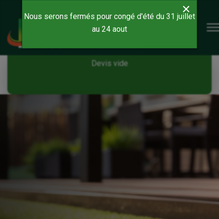
×
Nous serons fermés pour congé d'été du 31 juillet
au 24 aout
Devis vide
Devis vide