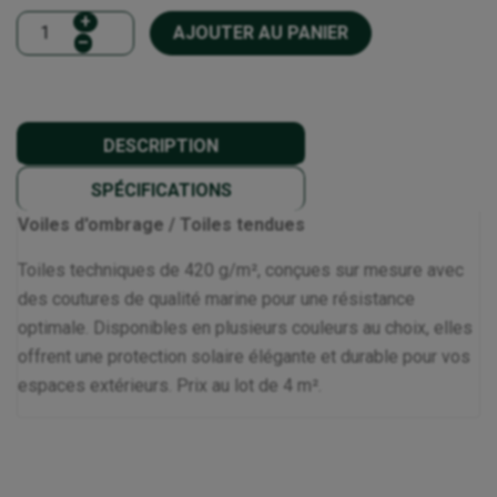
+
AJOUTER AU PANIER
–
DESCRIPTION
SPÉCIFICATIONS
Voiles d'ombrage / Toiles tendues
Toiles techniques de 420 g/m², conçues sur mesure avec
des coutures de qualité marine pour une résistance
optimale. Disponibles en plusieurs couleurs au choix, elles
offrent une protection solaire élégante et durable pour vos
espaces extérieurs. Prix au lot de 4 m².