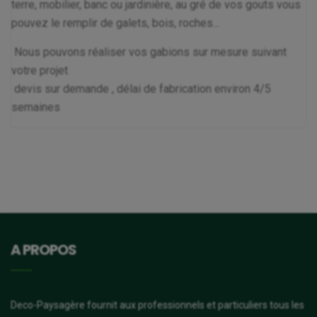
terre, mobilier, banc ou jardinière, au gré de vos gouts vous
pouvez le remplir de galets, bois, roches...
Nous pouvons réaliser vos gabions sur mesure suivant
votre projet
devis sur demande , délai de fabrication environ 4/5
semaines
A PROPOS
Deco-Paysagère fournit aux professionnels et particuliers tous les