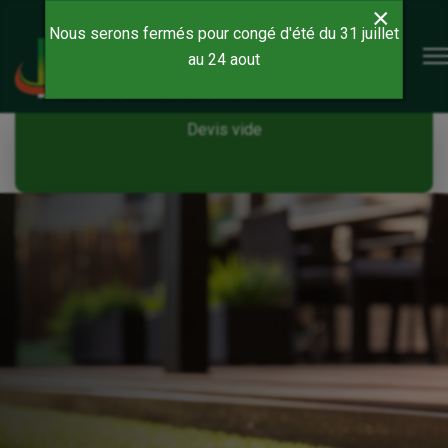
×
Nous serons fermés pour congé d'été du 31 juillet
au 24 aout
Devis vide
Devis vide