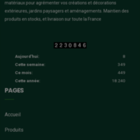
matériaux pour agrémenter vos créations et décorations
extérieures, jardins paysagers et aménagements. Maintien des
produits en stocks, et livraison sur toute la France
Aujourd'hui:
8
Cette semaine:
349
Ce mois:
449
Cette année:
18.240
PAGES
Accueil
Produits